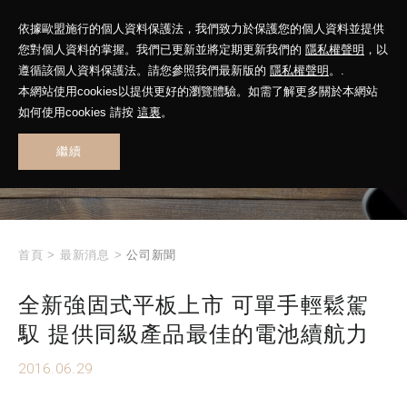
依據歐盟施行的個人資料保護法，我們致力於保護您的個人資料並提供
您對個人資料的掌握。我們已更新並將定期更新我們的
隱私權聲明
，以
遵循該個人資料保護法。請您參照我們最新版的
隱私權聲明
。.
本網站使用cookies以提供更好的瀏覽體驗。如需了解更多關於本網站
WHAT'S NEW
如何使用cookies 請按
這裏
。
繼續
最新消息
首頁
>
最新消息
>
公司新聞
全新強固式平板上市 可單手輕鬆駕
馭 提供同級產品最佳的電池續航力
2016.06.29