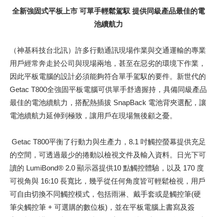
全新強固式平板上市 可單手輕鬆駕馭 提供同級產品最佳的電
池續航力
（神基科技台北訊）許多行動通訊現場作業與交通運輸的專業
用戶經常奔走於公司與現場兩地，甚至在惡劣的環境下作業，
因此平板電腦的設計必須能夠符合單手駕馭的要件。新世代的
Getac T800全強固平板電腦可供單手舒適握持，具備同級產品
最佳的電池續航力，搭配熱插拔 SnapBack 電池背夾選配，讓
電池續航力延伸到極致，讓用戶在現場無後顧之憂。
Getac T800平衡了行動力與生產力，8.1 吋觸控螢幕提供充足
的空間，可透過最少的捲動以檢視文件及輸入資料。日光下可
讀的 LumiBond® 2.0 顯示器提供10 點觸控體驗，以及 170 度
可視角與 16:10 長寬比，幾乎從任何角度皆可輕鬆檢視，用戶
可自由切換不同觸控模式，包括雨淋、戴手套或是觸控筆(硬
筆尖觸控筆 + 可選購的數位板)，並在平板電腦上書寫及簽