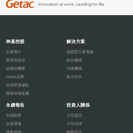
Innovation at work, Leading for life
神基控股
解決方案
企業簡介
強固型工業電腦
願景與使命
綜合機構
組織與團隊
汽車機構
Getac品牌
航太扣件
全球營運據點
聯華神通集團
永續報告
投資人關係
永續願景
公司資訊
永續溝通
公司治理
商業道德
財務資訊