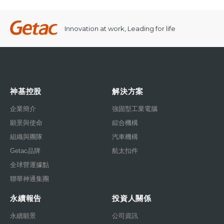
Innovation at work, Leading for life
神基控股
解決方案
企業簡介
強固型工業電腦
願景與使命
綜合機構
組織與團隊
汽車機構
Getac品牌
航太扣件
全球營運據點
聯華神通集團
永續報告
投資人關係
永續願景
公司資訊