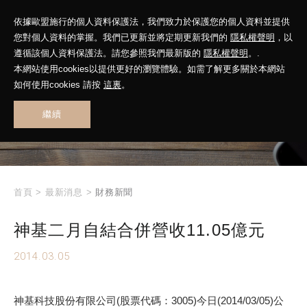
依據歐盟施行的個人資料保護法，我們致力於保護您的個人資料並提供
您對個人資料的掌握。我們已更新並將定期更新我們的
隱私權聲明
，以
遵循該個人資料保護法。請您參照我們最新版的
隱私權聲明
。.
本網站使用cookies以提供更好的瀏覽體驗。如需了解更多關於本網站
WHAT'S NEW
如何使用cookies 請按
這裏
。
繼續
最新消息
首頁
>
最新消息
>
財務新聞
神基二月自結合併營收11.05億元
2014.03.05
神基科技股份有限公司(股票代碼：3005)今日(2014/03/05)公