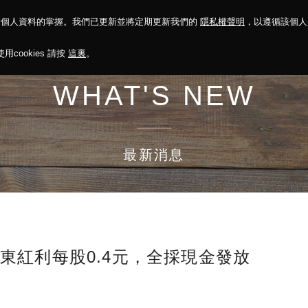
對個人資料的掌握。我們已更新並將定期更新我們的
隱私權聲明
，以遵循該個
決方案
永續報告
投資人關係
菁英招募
最新消息
cookies 請按
這裏
。
WHAT'S NEW
最新消息
東紅利每股0.4元，全採現金發放