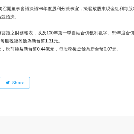
/04/20)召開董事會議決議99年度股利分派事宜，擬發放股東現金紅利
論並議決。
核簽證之財務報表，以及100年第一季自結合併獲利數字。99年度
，每股稅後盈餘為新台幣1.31元。
元，稅前純益新台幣0.44億元，每股稅後盈餘為新台幣0.07元。
Share