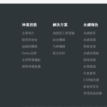
神基控股
解決方案
永續報告
企業簡介
強固型工業電腦
永續願景
願景與使命
綜合機構
永續溝通
組織與團隊
汽車機構
商業道德
Getac品牌
航太扣件
永續供應鏈
全球營運據點
環境保護
聯華神通集團
友善職場
社會參與
CSR報告書
政策與宣言
管理系統證書
Copyright © Getac Technology Corporation. All Rights Reserved