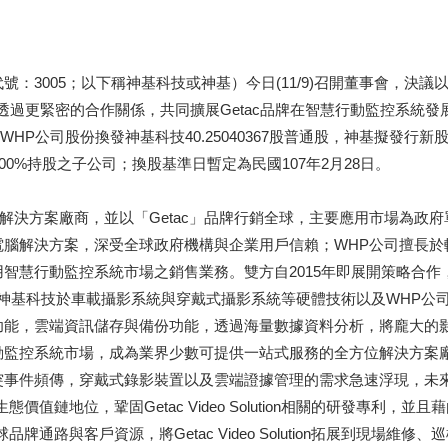
005；以下稱神基科技或神基）今日(11/9)召開董事會，決議以增資
所持有之股份，透過更緊密的合作關係，共同擴展Getac品牌在智慧行動監
率為每一股WHP公司股份換發神基科技40.25040367股普通股，神基擬發
100%持股之子公司；換股基準日暫定為民國107年2月28日。
uter)解決方案廠商，並以「Getac」品牌行銷全球，主要應用市場
電腦解決方案，深受全球政府機構與企業用戶信賴；WHP公司擅長於
慧行動監控系統市場之銷售業務。雙方自2015年即展開策略合作，
ion)，該系統結合神基科技於車載攝影系統與穿戴式攝影系統等硬體技術以及
功能，雲端資訊儲存與備份功能，透過海量數據資料分析，將龐大的
動監控系統市場，成為業界少數可提供一站式服務的全方位解決方案
突事件頻傳，穿戴式錄影裝置以及雲端證據管理的需求急速浮現，未
值鏈地位，鞏固Getac Video Solution相關的研發專利
通路與客戶資源，將Getac Video Solution拓展到現場