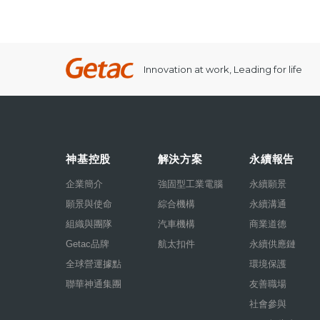
Innovation at work, Leading for life
神基控股
解決方案
永續報告
企業簡介
強固型工業電腦
永續願景
願景與使命
綜合機構
永續溝通
組織與團隊
汽車機構
商業道德
Getac品牌
航太扣件
永續供應鏈
全球營運據點
環境保護
聯華神通集團
友善職場
社會參與