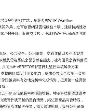
發行新股方式，受讓美國WHP Workflow
控系統發展與佈局，進軍物聯網暨雲端服務市場，建構持續性收
行新股10,744仟股。股份交換後，神基對WHP公司的持股將
為政府單位、公共安全、公用事業、交通運輸以及生產製造
軟體及雲端系統之開發整合能力，擁有優異之資料處理
共同推出VERETOS智慧行動監控系統解決方案
WHP公司卓越的軟體設計開發能力，提供公共安全市場一套整
影像證據資料有效地分析轉化成情資，提升第一線員警
廠商。
來五年的市場成長率將明顯增長。神基科技期望透過本
，並且藉由雙邊軟硬互補的整合優勢，縮短新產品開發時程，
維修、巡檢暨物流運輸等作業，擴大營運範疇，提升公司價值