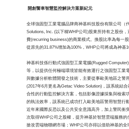
開創警車智慧監控解決方案新紀元
全球強固型工業電腦品牌商神基科技股份有限公司（代號：3
Solutions, Inc. (以下稱WHP公司)股東
費(recurring business)的商業模式。換股比
從原先的31.87%增加為100%，WHP公司將成為神基
神基科技係行動式強固型工業電腦(Rugged Comp
等，以提供任何極端環境皆能有效運行之強固型工業
與數據分析軟體開發之技術，主要從事歐美地區之警用智
(2017年6月更名為Getac Video Solut
合性的行動監控解決方案，包括影像證據採集與檢索
的執法效率，該系統已成功打入歐美地區警用智慧行
近年來國際反恐以及公共安全意識高升，加上警民衝
次取得WHP公司之股權，提升神基於智慧雲端服務的生態價
搶攻雲端物聯網市場；WHP公司亦得以借助神基的全球品牌