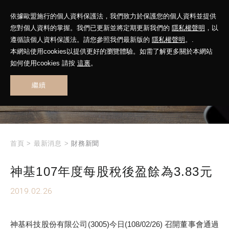
依據歐盟施行的個人資料保護法，我們致力於保護您的個人資料並提供
您對個人資料的掌握。我們已更新並將定期更新我們的
隱私權聲明
，以
遵循該個人資料保護法。請您參照我們最新版的
隱私權聲明
。.
本網站使用cookies以提供更好的瀏覽體驗。如需了解更多關於本網站
WHAT'S NEW
如何使用cookies 請按
這裏
。
繼續
最新消息
首頁
>
最新消息
>
財務新聞
神基107年度每股稅後盈餘為3.83元
2019.02.26
神基科技股份有限公司(3005)今日(108/02/26) 召開董事會通過