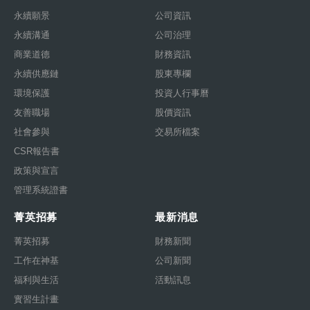
永續願景
公司資訊
永續溝通
公司治理
商業道德
財務資訊
永續供應鏈
股東專欄
環境保護
投資人行事曆
友善職場
股價資訊
社會參與
交易所檔案
CSR報告書
政策與宣言
管理系統證書
菁英招募
最新消息
菁英招募
財務新聞
工作在神基
公司新聞
福利與生活
活動訊息
實習生計畫