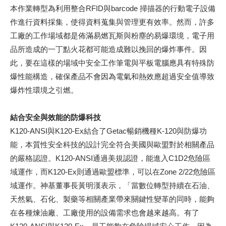
本作業轉型為利用整合RFID與barcode 掃描器的行動電子設備
作進行資料採集，使得資料蒐集與管理更有效率。然而，許多
工廠的工作場域都是佈滿易燃瓦斯與粉塵的易爆環境，電子用
品所造成的一丁點火花都可能造成難以挽回的爆炸事件。因
此，要在這樣的場域中安全工作筆電與平板電腦應具有特殊防
爆性能構造，確保產品不會因為電氣和熱效應超過安全值導致
爆炸性環境之引燃。
結合安全與效能的防爆科技
K120-ANSI與K120-Ex結合了Getac暢銷機種K-120與防爆功
能，本質性安全科技的設計完全符合美國與歐盟對於相關產品
的嚴格認證。K120-ANSI通過美規認證，能進入C1D2危險區
域運作，而K120-Ex則通過歐盟標準，可以在Zone 2/22危險區
域運作。神基董事長黃明漢表示，「當數位轉型持續在石油、
天然氣、石化、製藥等相關產業帶來關鍵性變革的同時，能夠
在各種煉油廠、工廠使用的設備需求也會越來越高。有了