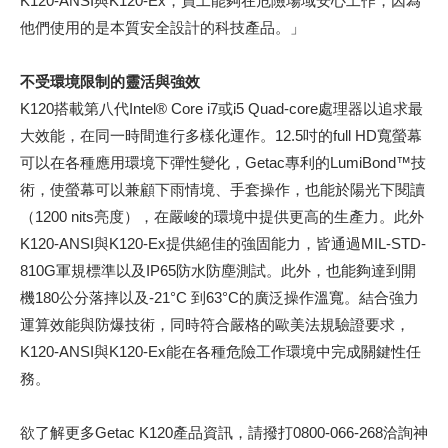
K120-ANSI與K120-Ex，員工能夠在危險場域安心工作，因為
他們使用的是本質安全設計的科技產品。」
不受環境限制的靈活與強效
K120搭載第八代Intel® Core i7或i5 Quad-core處理器以追求最
大效能，在同一時間進行多樣化運作。12.5吋的full HD寬螢幕
可以在各種應用環境下彈性變化，Getac專利的LumiBond™技
術，使螢幕可以兼顧下雨情境、手套操作，也能於陽光下閱讀
（1200 nits亮度），在嚴峻的環境中提供更高的生產力。此外
K120-ANSI與K120-Ex提供絕佳的強固能力，皆通過MIL-STD-
810G軍規標準以及IP65防水防塵測試。此外，也能夠達到開
機180公分落摔以及-21°C 到63°C的廣泛操作溫寬。結合強力
運算效能與防爆技術，同時符合嚴格的歐美法規驗證要求，
K120-ANSI與K120-Ex能在各種危險工作環境中完成關鍵性任
務。
欲了解更多Getac K120產品資訊，請撥打0800-066-268洽詢神