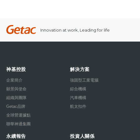
Innovation at work, Leading for life
神基控股
解決方案
企業簡介
強固型工業電腦
願景與使命
綜合機構
組織與團隊
汽車機構
Getac品牌
航太扣件
全球營運據點
聯華神通集團
永續報告
投資人關係