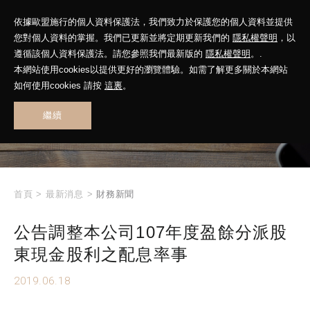
依據歐盟施行的個人資料保護法，我們致力於保護您的個人資料並提供
您對個人資料的掌握。我們已更新並將定期更新我們的
隱私權聲明
，以
遵循該個人資料保護法。請您參照我們最新版的
隱私權聲明
。.
本網站使用cookies以提供更好的瀏覽體驗。如需了解更多關於本網站
WHAT'S NEW
如何使用cookies 請按
這裏
。
繼續
最新消息
首頁
>
最新消息
>
財務新聞
公告調整本公司107年度盈餘分派股
東現金股利之配息率事
2019.06.18