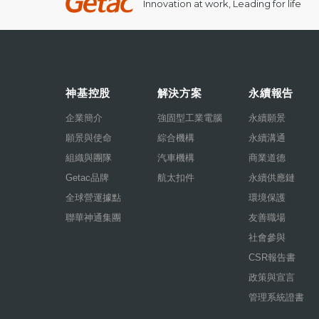
Innovation at work, Leading for life
神基控股
解決方案
永續報告
企業簡介
強固型工業電腦
永續願景
願景與使命
綜合機構
永續溝通
組織與團隊
汽車機構
商業道德
Getac品牌
航太扣件
永續供應鏈
全球營運據點
環境保護
聯華神通集團
友善職場
社會參與
CSR報告書
政策與宣言
管理系統證書