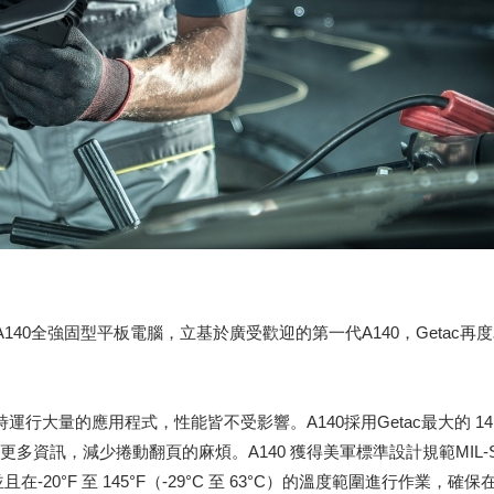
代A140全強固型平板電腦，立基於廣受歡迎的第一代A140，Geta
量的應用程式，性能皆不受影響。A140採用Getac最大的 14 吋 Lu
訊，減少捲動翻頁的麻煩。A140 獲得美軍標準設計規範MIL-STD 8
20°F 至 145°F（-29°C 至 63°C）的溫度範圍進行作業，