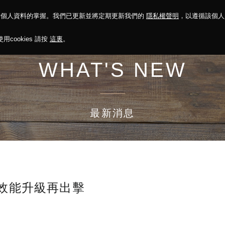
對個人資料的掌握。我們已更新並將定期更新我們的
隱私權聲明
，以遵循該個
決方案
永續報告
投資人關係
菁英招募
最新消息
cookies 請按
這裏
。
WHAT'S NEW
最新消息
板效能升級再出擊