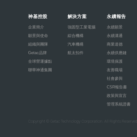
神基控股
解決方案
永續報告
企業簡介
強固型工業電腦
永續願景
願景與使命
綜合機構
永續溝通
組織與團隊
汽車機構
商業道德
Getac品牌
航太扣件
永續供應鏈
全球營運據點
環境保護
聯華神通集團
友善職場
社會參與
CSR報告書
政策與宣言
管理系統證書
Copyright © Getac Technology Corporation. All Rights Reserved