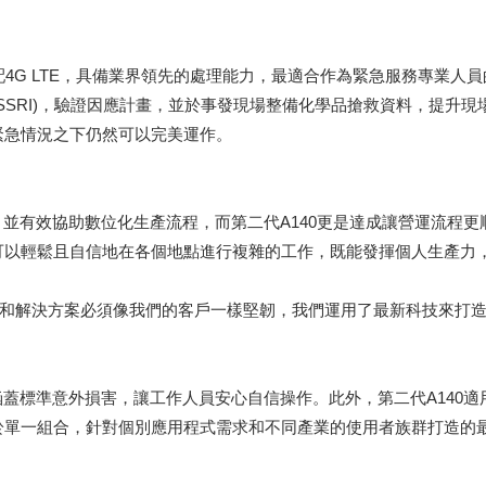
可選配4G LTE，具備業界領先的處理能力，最適合作為緊急服務專業人
Information，SSRI)，驗證因應計畫，並於事發現場整備化學品搶救
緊急情況之下仍然可以完美運作。
信賴，並有效協助數位化生產流程，而第二代A140更是達成讓營運流
可以輕鬆且自信地在各個地點進行複雜的工作，既能發揮個人生產力
產品和解決方案必須像我們的客戶一樣堅韌，我們運用了最新科技來打造
保固，涵蓋標準意外損害，讓工作人員安心自信操作。此外，第二代A140適用Ge
於單一組合，針對個別應用程式需求和不同產業的使用者族群打造的