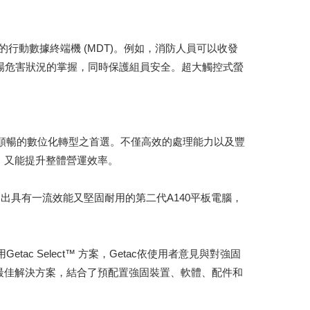
員的行動數據終端機 (MDT)。例如，消防人員可以收發
資料，提升現場危害狀況的掌握，同時保護組員安全。超大觸控式螢
程更順暢的數位化轉型之首選。不僅高效的處理能力以及豐
，又能提升整體營運效率。
出具有一流效能又堅固耐用的第二代A140平板電腦，
tac Select™ 方案，Getac依使用者意見與對強固
最佳解決方案，結合了預配置強固裝置、軟體、配件和