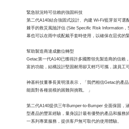
緊急狀況時可信賴的強固科技
第二代A140結合強固式設計、內建 Wi-Fi/藍芽並
棘手的救災風險評估 (Site Specific Risk 
幕也可以在雨中或配戴手套時使用，以確保在惡劣的
幫助製造商達成數位轉型
Getac第一代A140已獲得許多國際領先製造商的
富的功能，結構設計堅固耐用卻又輕巧可攜，讓員工
神基科技董事長黃明漢表示，「我們相信Getac的
能面對各種規模的困難與挑戰。 」
第二代A140提供三年Bumper-to-Bumper 全面
型產品的豐富經驗，量身設計最有優勢的產品和服務
一系列專業服務，提供客戶無可取代的使用體驗。