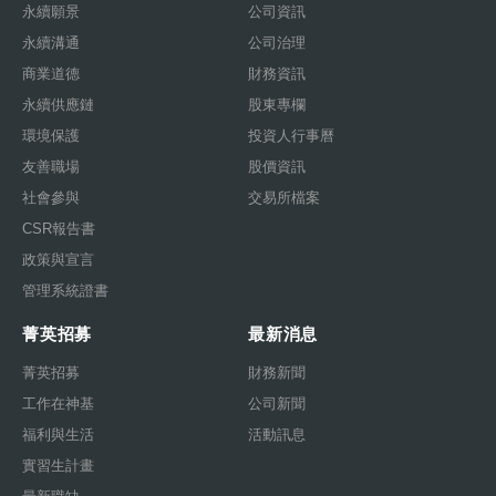
永續願景
公司資訊
永續溝通
公司治理
商業道德
財務資訊
永續供應鏈
股東專欄
環境保護
投資人行事曆
友善職場
股價資訊
社會參與
交易所檔案
CSR報告書
政策與宣言
管理系統證書
菁英招募
最新消息
菁英招募
財務新聞
工作在神基
公司新聞
福利與生活
活動訊息
實習生計畫