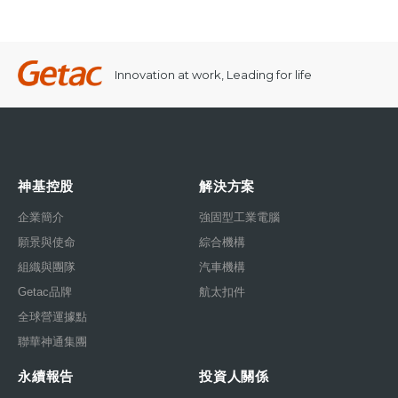
Innovation at work, Leading for life
神基控股
解決方案
企業簡介
強固型工業電腦
願景與使命
綜合機構
組織與團隊
汽車機構
Getac品牌
航太扣件
全球營運據點
聯華神通集團
永續報告
投資人關係