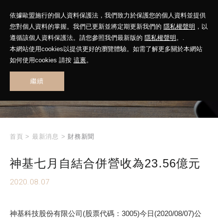
依據歐盟施行的個人資料保護法，我們致力於保護您的個人資料並提供
您對個人資料的掌握。我們已更新並將定期更新我們的
隱私權聲明
，以
遵循該個人資料保護法。請您參照我們最新版的
隱私權聲明
。.
本網站使用cookies以提供更好的瀏覽體驗。如需了解更多關於本網站
WHAT'S NEW
如何使用cookies 請按
這裏
。
繼續
最新消息
首頁
>
最新消息
>
財務新聞
神基七月自結合併營收為23.56億元
2020.08.07
神基科技股份有限公司(股票代碼：3005)今日(2020/08/07)公