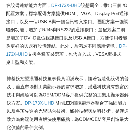
在設備連結能力方面，
DP-173X-UHD
設想周全，推出三個I/O
配置方案，標準配備方案提供HDMI、VGA、Display Port通訊
接口，以及一個USB-B與一個音訊輸入接口。選配方案一強調
聯網功能，增加了RJ45與RS232的通訊接口；選配方案二則
是增加了DVI-D數位視訊接口以及USB-A接口，方便使用者能
夠更好的與既有設備連結。此外，為滿足不同應用情境，
DP-
173X-UHD
支援各種安裝選項，包含嵌入式，VESA壁掛式、
桌上型和支架。
神基投控暨漢通科技董事長黃明漢表示，隨著智慧化設備的普
及，垂直市場對工業顯示器的需求增加，漢通科技擁有豐富的
技術與經驗可以為OEM/ODM客戶提供完整的工業用顯示器解
決方案。
DP-173X-UHD
MiniLED觸控顯示器整合了強固能力
以及各項先進的光學貼合技術、觸控技術與材料技術，是漢通
致力為終端使用者解決使用痛點，為ODM/OEM客戶創造最大
化價值的最佳實例。