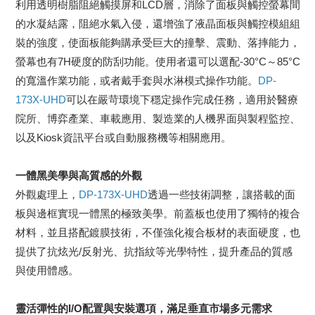
利用透明樹脂阻絕觸摸屏和LCD層，消除了面板與觸控螢幕間
的水凝結露，阻絕水氣入侵，還增強了液晶面板與觸控模組組
裝的強度，使面板能夠購承受巨大的撞擊、震動、落摔能力，
螢幕也有7H硬度的防刮功能。使用者還可以選配-30°C～85°C
的寬溫作業功能，或者戴手套與水淋模式操作功能。
DP-
173X-UHD
可以在嚴苛環境下穩定操作完成任務，適用於醫療
院所、博弈產業、車載應用、製造業的人機界面與製程監控、
以及Kiosk資訊平台或自動服務機等相關應用。
一體黑美學與高質感的外觀
外觀處理上，
DP-173X-UHD
透過一些技術調整，讓搭載的面
板與邊框實現一體黑的極致美學。前蓋板也使用了獨特的複合
材料，並且搭配鍍膜技術，不僅強化複合板材的表面硬度，也
提供了抗炫光/反射光、抗指紋等光學特性，提升產品的質感
與使用體感。
靈活彈性的
I/O
配置與安裝選項，滿足垂直市場多元需求