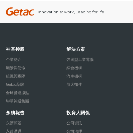
Innovation at work, Leading for life
神基控股
解決方案
企業簡介
強固型工業電腦
願景與使命
綜合機構
組織與團隊
汽車機構
Getac品牌
航太扣件
全球營運據點
聯華神通集團
永續報告
投資人關係
永續願景
公司資訊
永續溝通
公司治理