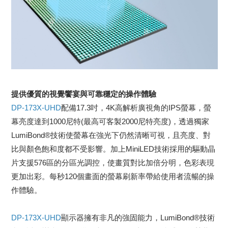
提供優質的視覺饗宴與可靠穩定的操作體驗
DP-173X-UHD
配備17.3吋，4K高解析廣視角的IPS螢幕，螢
幕亮度達到1000尼特(最高可客製2000尼特亮度)，透過獨家
LumiBond®技術使螢幕在強光下仍然清晰可視，且亮度、對
比與顏色飽和度都不受影響。加上MiniLED技術採用的驅動晶
片支援576區的分區光調控，使畫質對比加倍分明，色彩表現
更加出彩。每秒120個畫面的螢幕刷新率帶給使用者流暢的操
作體驗。
DP-173X-UHD
顯示器擁有非凡的強固能力，LumiBond®技術