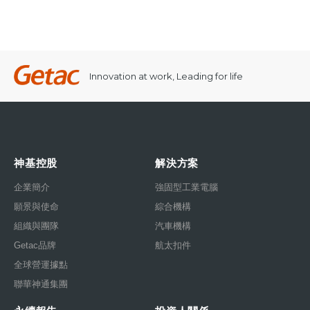
Innovation at work, Leading for life
神基控股
解決方案
企業簡介
強固型工業電腦
願景與使命
綜合機構
組織與團隊
汽車機構
Getac品牌
航太扣件
全球營運據點
聯華神通集團