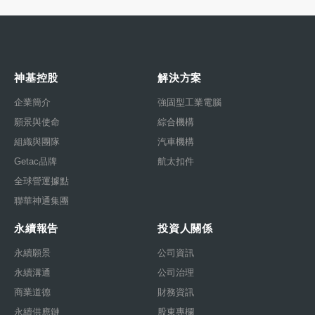
神基控股
解決方案
企業簡介
強固型工業電腦
願景與使命
綜合機構
組織與團隊
汽車機構
Getac品牌
航太扣件
全球營運據點
聯華神通集團
永續報告
投資人關係
永續願景
公司資訊
永續溝通
公司治理
商業道德
財務資訊
永續供應鏈
股東專欄